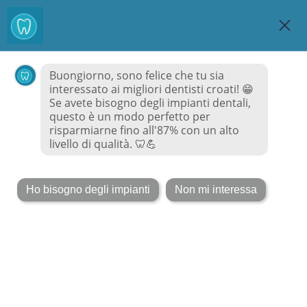
MiglioriDentisti
Croazia.it
MENU
Dental
Olujić
fino all'87
!
Risparmio
%
DENTAL OLUJIĆ - IL TUO
DENTISTA IN CROAZIA A
FIUME
Dental Olujić
e una delle migliori cliniche
odontoiatriche in Croazia. Come testimoniano