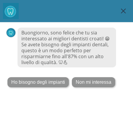
MiglioriDentisti
Croazia.it
MENU