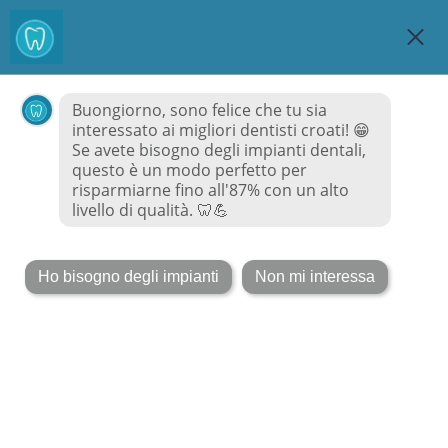
MiglioriDentisti
Croazia.it
MENU